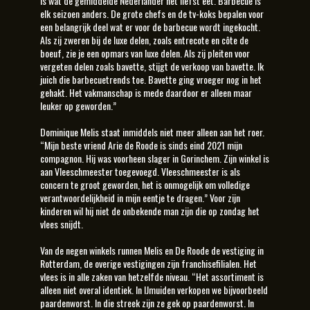
is wat de gemiddelde Nederlander het liefst eet. Barbecue is
elk seizoen anders. De grote chefs en de tv-koks bepalen voor
een belangrijk deel wat er voor de barbecue wordt ingekocht.
Als zij zweren bij de luxe delen, zoals entrecote en côte de
boeuf, zie je een opmars van luxe delen. Als zij pleiten voor
vergeten delen zoals bavette, stijgt de verkoop van bavette. Ik
juich die barbecuetrends toe. Bavette ging vroeger nog in het
gehakt. Het vakmanschap is mede daardoor er alleen maar
leuker op geworden.”
Dominique Melis staat inmiddels niet meer alleen aan het roer.
“Mijn beste vriend Arie de Roode is sinds eind 2021 mijn
compagnon. Hij was voorheen slager in Gorinchem. Zijn winkel is
aan Vleeschmeester toegevoegd. Vleeschmeester is als
concern te groot geworden, het is onmogelijk om volledige
verantwoordelijkheid in mijn eentje te dragen.” Voor zijn
kinderen wil hij niet de onbekende man zijn die op zondag het
vlees snijdt.
Van de negen winkels runnen Melis en De Roode de vestiging in
Rotterdam, de overige vestigingen zijn franchisefilialen. Het
vlees is in alle zaken van hetzelfde niveau. “Het assortiment is
alleen niet overal identiek. In IJmuiden verkopen we bijvoorbeeld
paardenworst. In die streek zijn ze gek op paardenworst. In