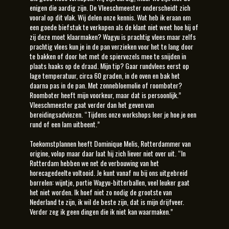
enigen die aardig zijn. De Vleeschmeester onderscheidt zich
vooral op dit vlak. Wij delen onze kennis. Wat heb ik eraan om
een goede biefstuk te verkopen als de klant niet weet hoe hij of
zij deze moet klaarmaken? Wagyu is prachtig vlees maar zelfs
prachtig vlees kun je in de pan verzieken voor het te lang door
te bakken of door het met de spiervezels mee te snijden in
plaats haaks op de draad. Mijn tip? Gaar rundvlees eerst op
lage temperatuur, circa 60 graden, in de oven en bak het
daarna pas in de pan. Met zonnebloemolie of roomboter?
Roomboter heeft mijn voorkeur, maar dat is persoonlijk.”
Vleeschmeester gaat verder dan het geven van
bereidingsadviezen. “Tijdens onze workshops leer je hoe je een
rund of een lam uitbeent.”
Toekomstplannen heeft Dominique Melis, Rotterdammer van
origine, volop maar daar laat hij zich liever niet over uit. “In
Rotterdam hebben we net de verbouwing van het
horecagedeelte voltooid. Je kunt vanaf nu bij ons uitgebreid
borrelen: wijntje, portie Wagyu-bitterballen, veel leuker gaat
het niet worden. Ik hoef niet zo nodig de grootste van
Nederland te zijn, ik wil de beste zijn, dat is mijn drijfveer.
Verder zeg ik geen dingen die ik niet kan waarmaken.”