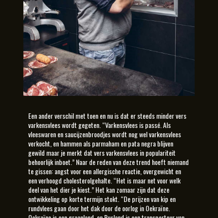
Een ander verschil met toen en nu is dat er steeds minder vers
varkensvlees wordt gegeten. “Varkensvlees is passé. Als
vleeswaren en saucijzenbroodjes wordt nog wel varkensvlees
verkocht, en hammen als parmaham en pata negra blijven
gewild maar je merkt dat vers varkensvlees in populariteit
behoorlijk inboet.” Naar de reden van deze trend hoeft niemand
te gissen: angst voor een allergische reactie, overgewicht en
een verhoogd cholesterolgehalte. “Het is maar net voor welk
deel van het dier je kiest.” Het kan zomaar zijn dat deze
ontwikkeling op korte termijn stokt. “De prijzen van kip en
rundvlees gaan door het dak door de oorlog in Oekraïne.
Oekraïne is een graanland, en Rusland is een transporteur van