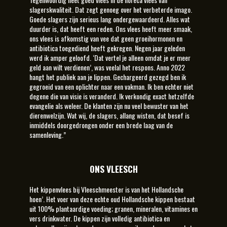
slagerskwaliteit. Dat zegt genoeg over het verbeterde imago.
Goede slagers zijn serieus lang ondergewaardeerd. Alles wat
duurder is, dat heeft een reden. Ons vlees heeft meer smaak,
ons vlees is afkomstig van vee dat geen groeihormonen en
antibiotica toegediend heeft gekregen. Negen jaar geleden
werd ik amper geloofd. ‘Dat vertel je alleen omdat je er meer
geld aan wilt verdienen’, was veelal het respons. Anno 2022
hangt het publiek aan je lippen. Gechargeerd gezegd ben ik
gegroeid van een oplichter naar een vakman. Ik ben echter niet
degene die van visie is veranderd. Ik verkondig exact hetzelfde
evangelie als weleer. De klanten zijn nu veel bewuster van het
dierenwelzijn. Wat wij, de slagers, allang wisten, dat besef is
inmiddels doorgedrongen onder een brede laag van de
samenleving.”
ONS VLEESCH
Het kippenvlees bij Vleeschmeester is van het Hollandsche
hoen’. Het voer van deze echte oud Hollandsche kippen bestaat
uit 100% plantaardige voeding; granen, mineralen, vitamines en
vers drinkwater. De kippen zijn volledig antibiotica en