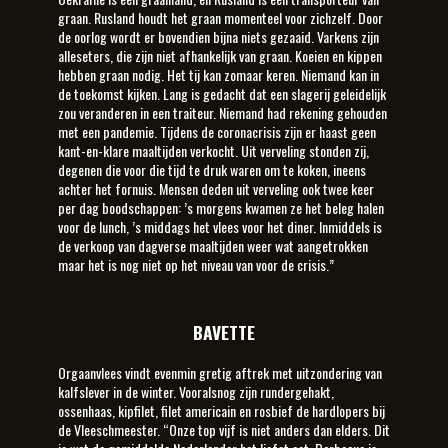
graan. Rusland houdt het graan momenteel voor zichzelf. Door
de oorlog wordt er bovendien bijna niets gezaaid. Varkens zijn
alleseters, die zijn niet afhankelijk van graan. Koeien en kippen
hebben graan nodig. Het tij kan zomaar keren. Niemand kan in
de toekomst kijken. Lang is gedacht dat een slagerij geleidelijk
zou veranderen in een traiteur. Niemand had rekening gehouden
met een pandemie. Tijdens de coronacrisis zijn er haast geen
kant-en-klare maaltijden verkocht. Uit verveling stonden zij,
degenen die voor die tijd te druk waren om te koken, ineens
achter het fornuis. Mensen deden uit verveling ook twee keer
per dag boodschappen: ’s morgens kwamen ze het beleg halen
voor de lunch, ’s middags het vlees voor het diner. Inmiddels is
de verkoop van dagverse maaltijden weer wat aangetrokken
maar het is nog niet op het niveau van voor de crisis.”
BAVETTE
Orgaanvlees vindt evenmin gretig aftrek met uitzondering van
kalfslever in de winter. Vooralsnog zijn rundergehakt,
ossenhaas, kipfilet, filet americain en rosbief de hardlopers bij
de Vleeschmeester. “Onze top vijf is niet anders dan elders. Dit