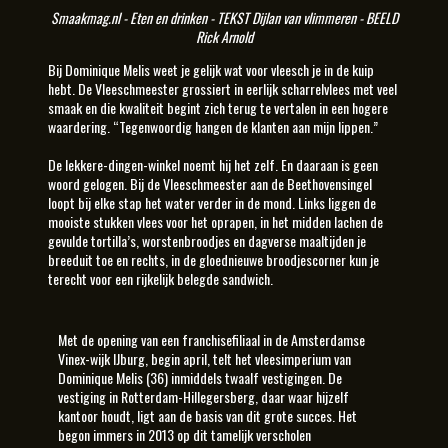
Smaakmag.nl
- Eten en drinken - TEKST Dijlan van vlimmeren - BEELD
Rick Arnold
Bij Dominique Melis weet je gelijk wat voor vleesch je in de kuip
hebt. De Vleeschmeester grossiert in eerlijk scharrelvlees met veel
smaak en die kwaliteit begint zich terug te vertalen in een hogere
waardering. “Tegenwoordig hangen de klanten aan mijn lippen.”
De lekkere-dingen-winkel noemt hij het zelf. En daaraan is geen
woord gelogen. Bij de Vleeschmeester aan de Beethovensingel
loopt bij elke stap het water verder in de mond. Links liggen de
mooiste stukken vlees voor het oprapen, in het midden lachen de
gevulde tortilla’s, worstenbroodjes en dagverse maaltijden je
breeduit toe en rechts, in de gloednieuwe broodjescorner kun je
terecht voor een rijkelijk belegde sandwich.
Met de opening van een franchisefiliaal in de Amsterdamse
Vinex-wijk IJburg, begin april, telt het vleesimperium van
Dominique Melis (36) inmiddels twaalf vestigingen. De
vestiging in Rotterdam-Hillegersberg, daar waar hijzelf
kantoor houdt, ligt aan de basis van dit grote succes. Het
begon immers in 2013 op dit tamelijk verscholen